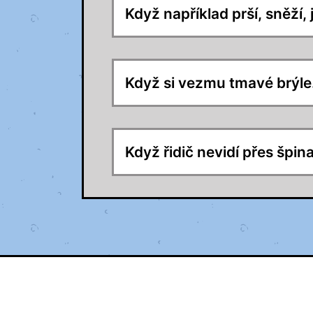
Když například prší, sněží
Když si vezmu tmavé brýle
Když řidič nevidí přes špin