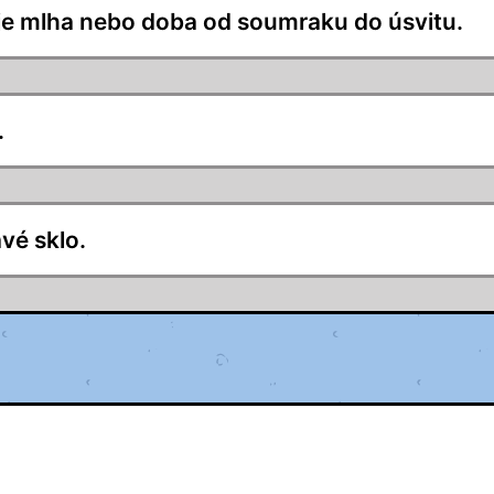
, je mlha nebo doba od soumraku do úsvitu.
.
avé sklo.