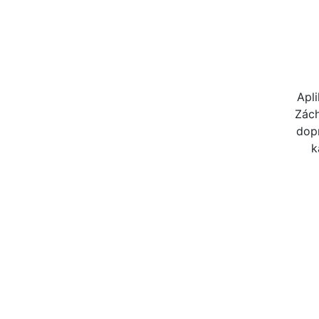
Apli
Zách
dopr
k