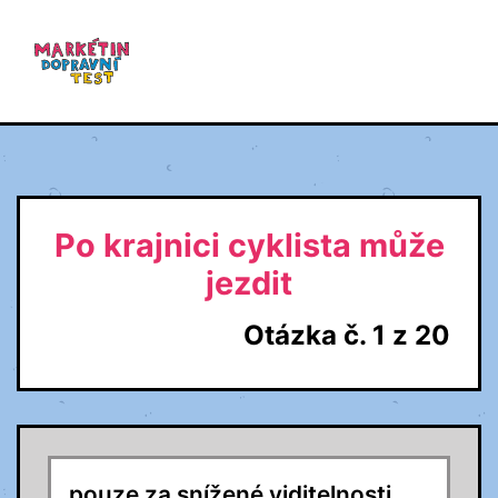
Po krajnici cyklista může
jezdit
Otázka č. 1 z 20
pouze za snížené viditelnosti.